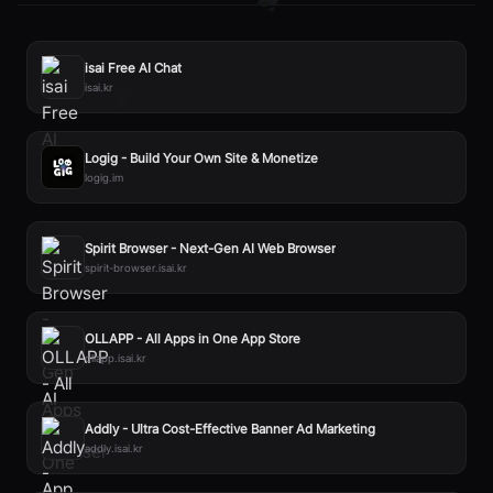
isai Free AI Chat
isai.kr
Logig - Build Your Own Site & Monetize
logig.im
Spirit Browser - Next-Gen AI Web Browser
spirit-browser.isai.kr
OLLAPP - All Apps in One App Store
ollapp.isai.kr
Addly - Ultra Cost-Effective Banner Ad Marketing
addly.isai.kr