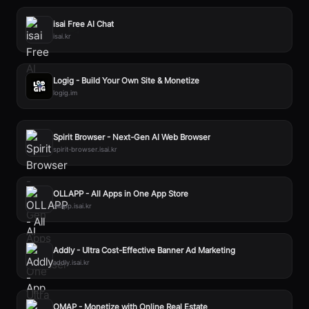
isai Free AI Chat
isai.kr
Logig - Build Your Own Site & Monetize
logig.im
Spirit Browser - Next-Gen AI Web Browser
spirit-browser.isai.kr
OLLAPP - All Apps in One App Store
ollapp.isai.kr
Addly - Ultra Cost-Effective Banner Ad Marketing
addly.isai.kr
OMAP - Monetize with Online Real Estate