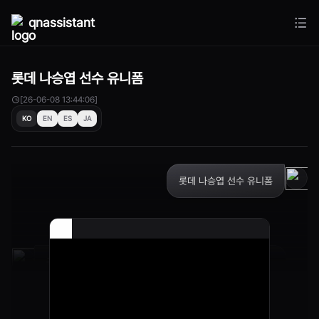
qnassistant
롯데 나승엽 선수 유니폼
[26-06-08 13:44:06]
KO
EN
ES
JA
롯데 나승엽 선수 유니폼
근데 그럼 그냥 유니폼 안 입어도 되지 않나여.. 찝찝하면
걍 안입고도 잘 가여 다들