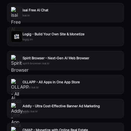
isai Free AI Chat
isai.kr
Logig - Build Your Own Site & Monetize
logig.im
Spirit Browser - Next-Gen AI Web Browser
spirit-browser.isai.kr
OLLAPP - All Apps in One App Store
ollapp.isai.kr
Addly - Ultra Cost-Effective Banner Ad Marketing
addly.isai.kr
OMAP - Monetize with Online Real Estate