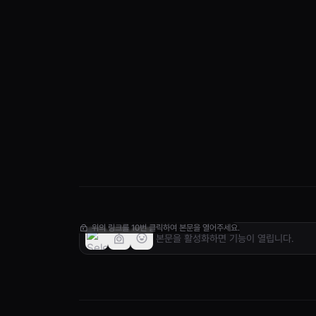
위의 링크를 10번 클릭하여 본문을 열어주세요.