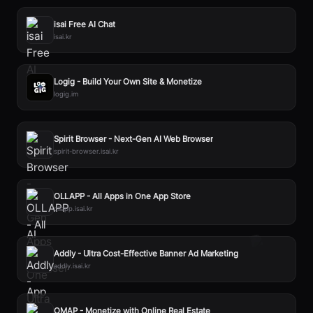
isai Free AI Chat
isai.kr
Logig - Build Your Own Site & Monetize
logig.im
Spirit Browser - Next-Gen AI Web Browser
spirit-browser.isai.kr
OLLAPP - All Apps in One App Store
ollapp.isai.kr
Addly - Ultra Cost-Effective Banner Ad Marketing
addly.isai.kr
OMAP - Monetize with Online Real Estate