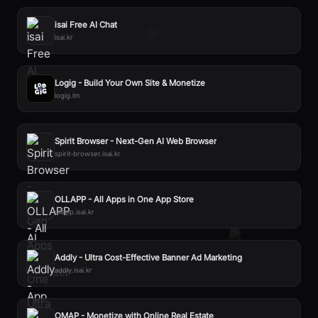
isai Free AI Chat
isai.kr
Logig - Build Your Own Site & Monetize
logig.im
Spirit Browser - Next-Gen AI Web Browser
spirit-browser.isai.kr
OLLAPP - All Apps in One App Store
ollapp.isai.kr
Addly - Ultra Cost-Effective Banner Ad Marketing
addly.isai.kr
OMAP - Monetize with Online Real Estate